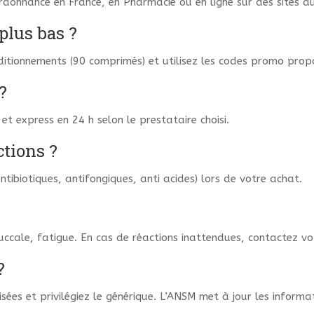
rdonnance en France, en Pharmacie ou en ligne sur des sites au
plus bas ?
itionnements (90 comprimés) et utilisez les codes promo propos
?
et express en 24 h selon le prestataire choisi.
ctions ?
tibiotiques, antifongiques, anti acides) lors de votre achat.
uccale, fatigue. En cas de réactions inattendues, contactez vo
?
isées et privilégiez le générique. L’ANSM met à jour les inform