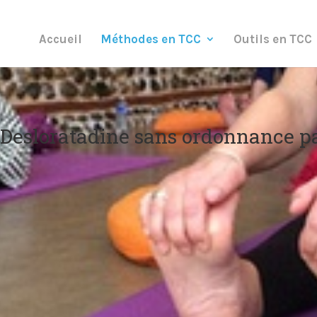
Accueil
Méthodes en TCC
Outils en TCC
Desloratadine sans ordonnance p