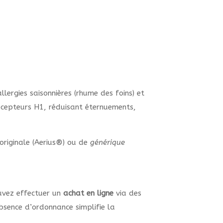
lergies saisonnières (rhume des foins) et
 récepteurs H1, réduisant éternuements,
originale (Aerius®) ou de
générique
uvez effectuer un
achat en ligne
via des
bsence d’ordonnance simplifie la