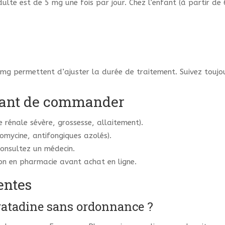
ulte est de 5 mg une fois par jour. Chez l’enfant (à partir de 
mg permettent d’ajuster la durée de traitement. Suivez toujou
avant de commander
ce rénale sévère, grossesse, allaitement).
romycine, antifongiques azolés).
consultez un médecin.
on en pharmacie avant achat en ligne.
entes
oratadine sans ordonnance ?