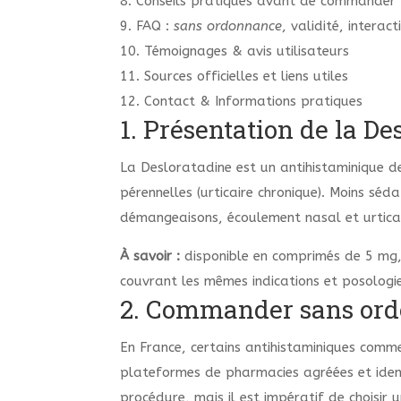
8. Conseils pratiques avant de commander
9. FAQ :
sans ordonnance
, validité, interac
10. Témoignages & avis utilisateurs
11. Sources officielles et liens utiles
12. Contact & Informations pratiques
1. Présentation de la De
La Desloratadine est un antihistaminique de
pérennelles (urticaire chronique). Moins sé
démangeaisons, écoulement nasal et urticai
À savoir :
disponible en comprimés de 5 mg, 
couvrant les mêmes indications et posologie
2. Commander sans ordo
En France, certains antihistaminiques com
plateformes de pharmacies agréées et identi
procédure, mais il est impératif de choisir u