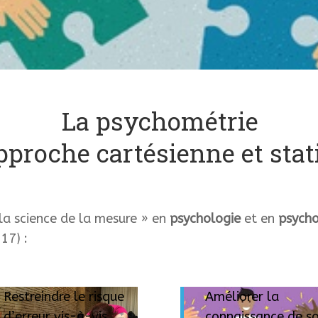
La psychométrie
proche cartésienne et stat
a science de la mesure » en
psychologie
et en
psych
17) :
Restreindre le risque
Améliorer la
d’erreur vis-à-vis
connaissance de so