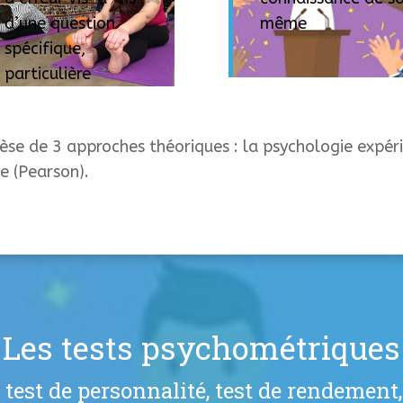
d’une question
même
spécifique,
particulière
hèse de 3 approches théoriques : la psychologie expé
ue (Pearson).
Les tests psychométriques
, test de personnalité, test de rendemen