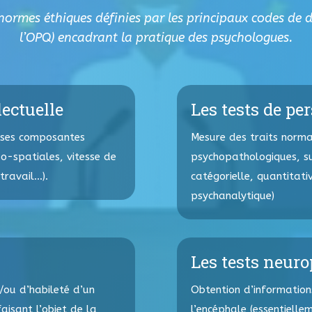
s normes éthiques définies par les principaux codes de d
l’OPQ) encadrant la pratique des psychologues.
lectuelle
Les tests de pe
 ses composantes
Mesure des traits norma
uo-spatiales, vitesse de
psychopathologiques, su
travail…).
catégorielle, quantitati
psychanalytique)
Les tests neur
/ou d’habileté d’un
Obtention d’information
aisant l’objet de la
l’encéphale (essentiell