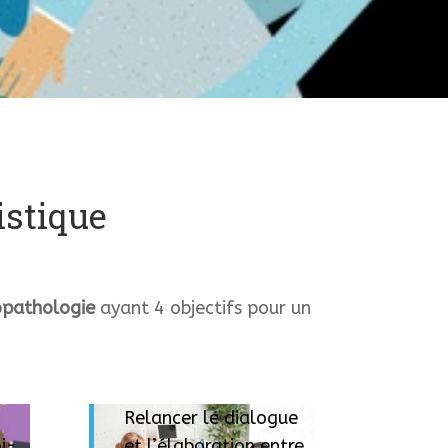
istique
opathologie
ayant 4 objectifs pour un
Relancer le dialogue
i-
et l’élaboration entre