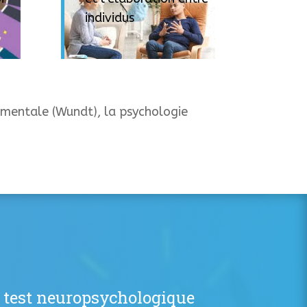
individus
rimentale (Wundt), la psychologie
t, test neuropsychologique