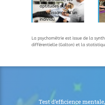
aptitudes ou les
connaissances d’un
individu
La psychométrie est issue de la synt
différentielle (Galton) et la statistiq
Test d’efficience mentale