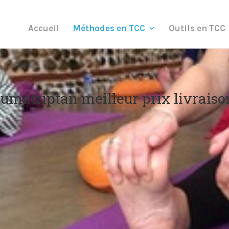
Accueil
Méthodes en TCC
Outils en TCC
umatriptan meilleur prix livraiso