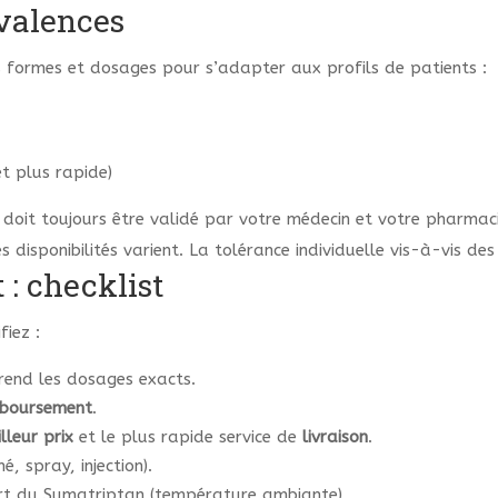
ivalences
s formes et dosages pour s’adapter aux profils de patients :
t plus rapide)
 doit toujours être validé par votre médecin et votre pharma
 disponibilités varient. La tolérance individuelle vis-à-vis des
 : checklist
fiez :
rend les dosages exacts.
boursement
.
lleur prix
et le plus rapide service de
livraison
.
 spray, injection).
ort du Sumatriptan (température ambiante).