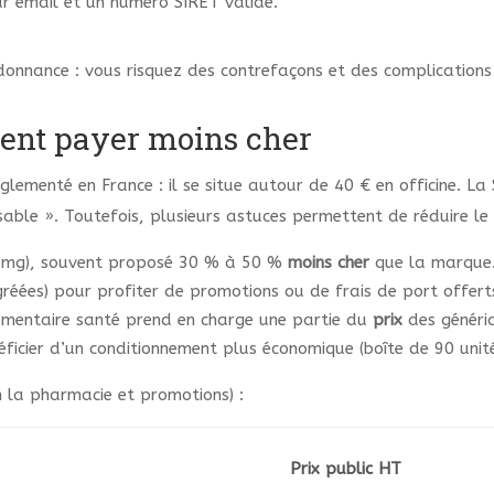
r email et un numéro SIRET valide.
donnance : vous risquez des contrefaçons et des complications
ent payer moins cher
lementé en France : il se situe autour de 40 € en officine. La
ble ». Toutefois, plusieurs astuces permettent de réduire le
5 mg), souvent proposé 30 % à 50 %
moins cher
que la marque
éées) pour profiter de promotions ou de frais de port offert
lémentaire santé prend en charge une partie du
prix
des généri
icier d’un conditionnement plus économique (boîte de 90 unité
n la pharmacie et promotions) :
Prix public HT