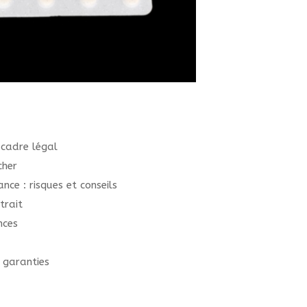
 cadre légal
cher
ce : risques et conseils
trait
nces
 garanties