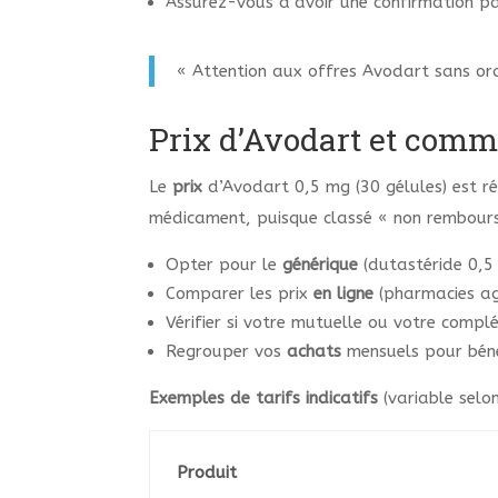
Assurez-vous d’avoir une confirmation pa
« Attention aux offres Avodart sans or
Prix d’Avodart et comm
Le
prix
d’Avodart 0,5 mg (30 gélules) est rég
médicament, puisque classé « non remboursa
Opter pour le
générique
(dutastéride 0,
Comparer les prix
en ligne
(pharmacies agr
Vérifier si votre mutuelle ou votre comp
Regrouper vos
achats
mensuels pour bénéf
Exemples de tarifs indicatifs
(variable selo
Produit