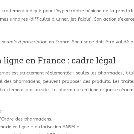
un traitement indiqué pour l’hypertrophie bénigne de la prosta
es urinaires (difficulté à uriner, jet faible). Son action s’exer
soumis à prescription
en France. Son usage doit être validé p
igne en France : cadre légal
rnet est strictement réglementée : seules les pharmacies, titul
tional des pharmaciens, peuvent proposer des produits. Les tr
irectement par un site. La pharmacie en ligne organise néanm
e :
e l’Ordre des pharmaciens.
macie en ligne – autorisation ANSM ».