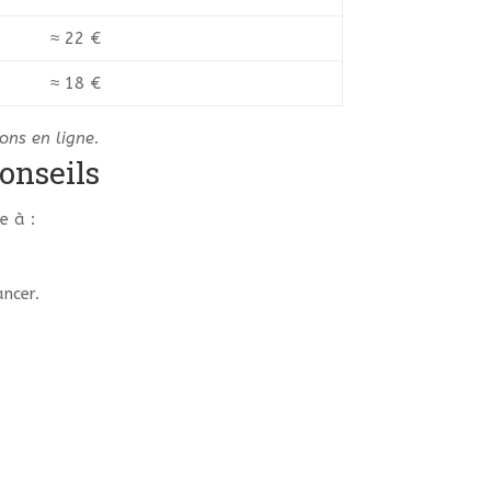
≈ 22 €
≈ 18 €
ons en ligne.
onseils
e à :
ncer.