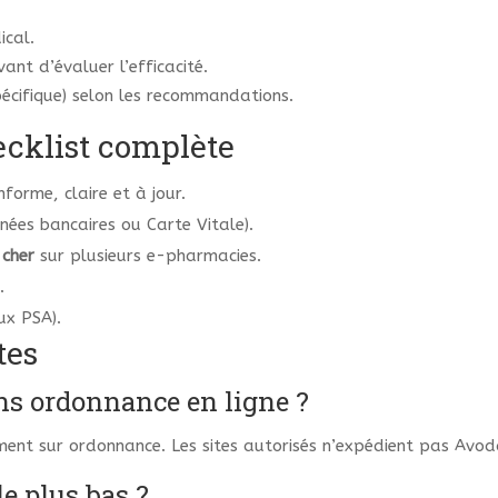
ical.
nt d’évaluer l’efficacité.
pécifique) selon les recommandations.
ecklist complète
nforme, claire et à jour.
nées bancaires ou Carte Vitale).
 cher
sur plusieurs e-pharmacies.
.
ux PSA).
tes
ns ordonnance en ligne ?
ent sur ordonnance. Les sites autorisés n’expédient pas Avoda
le plus bas ?