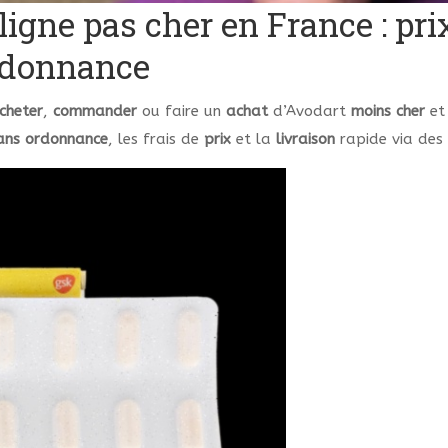
ligne pas cher en France : pr
ordonnance
cheter
,
commander
ou faire un
achat
d’Avodart
moins cher
e
ans ordonnance
, les frais de
prix
et la
livraison
rapide via des 