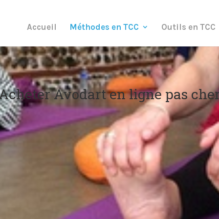
Accueil
Méthodes en TCC
Outils en TCC
Acheter Avodart en ligne pas che