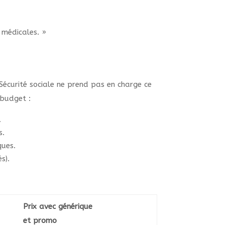
 médicales. »
 Sécurité sociale ne prend pas en charge ce
 budget :
.
s.
ques.
s).
Prix avec générique
et promo