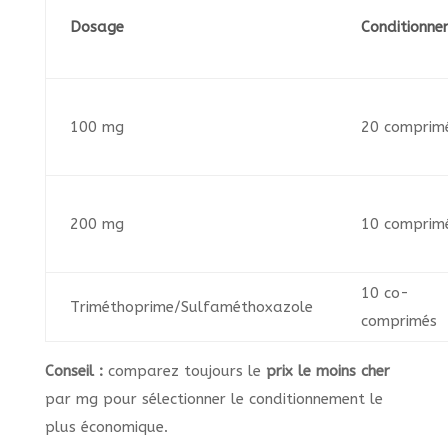
Dosage
Conditionne
100 mg
20 comprim
200 mg
10 comprim
10 co-
Triméthoprime/Sulfaméthoxazole
comprimés
Conseil :
comparez toujours le
prix le moins cher
par mg pour sélectionner le conditionnement le
plus économique.