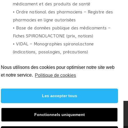
médicament et des produits de santé
• Ordre national des pharmaciens – Registre des
pharmacies en ligne autorisées
• Base de données publique des médicaments –
Fiches SPIRONOLACTONE (prix, notices)
• VIDAL – Monographies spironolactone
(indications, posologies, précautions)
Ce guide ne remplace pas l’avis de votre
Nous utilisons des cookies pour optimiser notre site web
professionnel de santé. Pour toute modification
et notre service.
Politique de cookies
de traitement, consultez toujours votre médecin
ou votre pharmacien.
Les accepter tous
Mentions légales
Politique de confidentialité
Fonctionnels uniquement
Informations sur les cookies